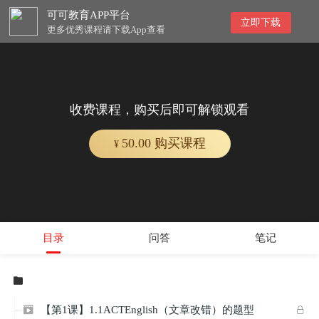
可可教育APP平台
立即下载
更多优秀课程请下载App查看
收费课程，购买后即可解锁观看
50.00 购买课程
¥
目录
问答
笔记

【第1课】1.1ACTEnglish（文章改错）的题型

