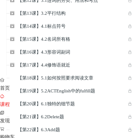
【第12课】3.1连词的分类、用法和考点


【第13课】3.2平行结构


【第14课】4.1标点符号


【第15课】4.2名词所有格


【第16课】4.3形容词副词


【第17课】4.4修饰语就近


【第18课】5.1如何按照要求阅读文章



首页
【第19课】5.2ACTEnglish中的fulfill题



【第20课】6.1独特的细节题

课程


【第21课】6.2Delete题


发现

【第22课】6.3Add题


购物车