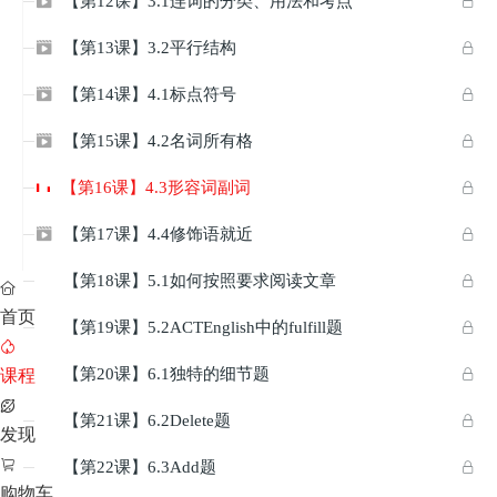
【第12课】3.1连词的分类、用法和考点


【第13课】3.2平行结构


【第14课】4.1标点符号


【第15课】4.2名词所有格


【第16课】4.3形容词副词

【第17课】4.4修饰语就近


【第18课】5.1如何按照要求阅读文章



首页
【第19课】5.2ACTEnglish中的fulfill题



【第20课】6.1独特的细节题

课程


【第21课】6.2Delete题


发现

【第22课】6.3Add题


购物车