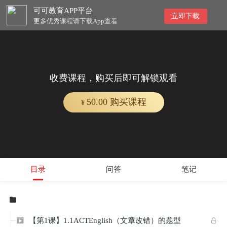
可可教育APP平台
立即下载
更多优秀课程请下载App查看
收费课程，购买后即可解锁观看
50.00 购买课程
¥
目录
问答
笔记

【第1课】1.1ACTEnglish（文章改错）的题型

