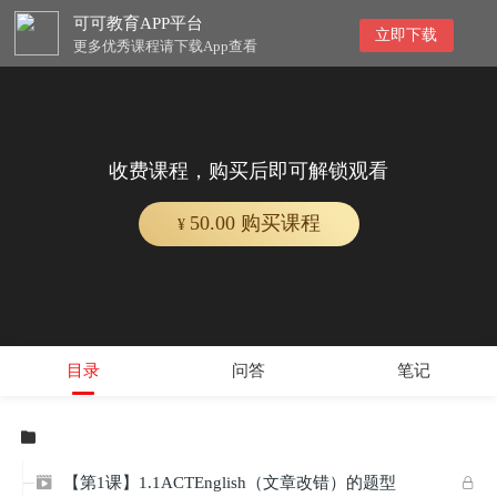
可可教育APP平台
立即下载
更多优秀课程请下载App查看
收费课程，购买后即可解锁观看
50.00 购买课程
¥
目录
问答
笔记

【第1课】1.1ACTEnglish（文章改错）的题型

