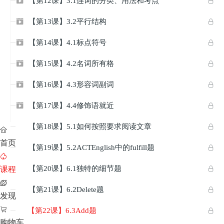
【第12课】3.1连词的分类、用法和考点


【第13课】3.2平行结构


【第14课】4.1标点符号


【第15课】4.2名词所有格


【第16课】4.3形容词副词


【第17课】4.4修饰语就近


【第18课】5.1如何按照要求阅读文章



首页
【第19课】5.2ACTEnglish中的fulfill题



【第20课】6.1独特的细节题

课程


【第21课】6.2Delete题


发现

【第22课】6.3Add题

购物车