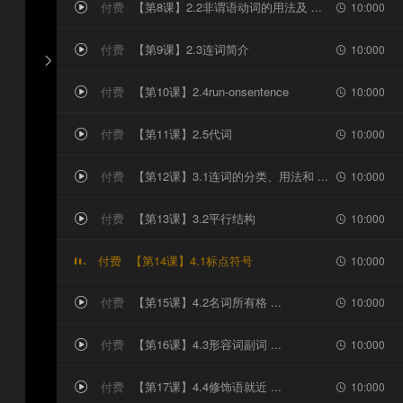
付费
【第8课】2.2非谓语动词的用法及 ...
10:000


付费
【第9课】2.3连词简介
10:000



付费
【第10课】2.4run-onsentence
10:000


付费
【第11课】2.5代词
10:000


付费
【第12课】3.1连词的分类、用法和 ...
10:000


付费
【第13课】3.2平行结构
10:000


付费
【第14课】4.1标点符号
10:000

付费
【第15课】4.2名词所有格 ...
10:000


付费
【第16课】4.3形容词副词 ...
10:000


付费
【第17课】4.4修饰语就近 ...
10:000

