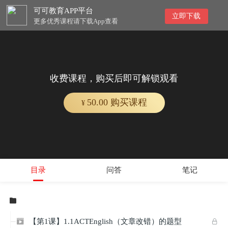
可可教育APP平台
立即下载
更多优秀课程请下载App查看
收费课程，购买后即可解锁观看
50.00 购买课程
¥
目录
问答
笔记

【第1课】1.1ACTEnglish（文章改错）的题型

