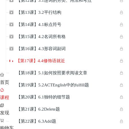
【第12课】3.1连词的分类、用法和考点


【第13课】3.2平行结构


【第14课】4.1标点符号


【第15课】4.2名词所有格


【第16课】4.3形容词副词


【第17课】4.4修饰语就近

【第18课】5.1如何按照要求阅读文章



首页
【第19课】5.2ACTEnglish中的fulfill题



【第20课】6.1独特的细节题

课程


【第21课】6.2Delete题


发现

【第22课】6.3Add题


购物车