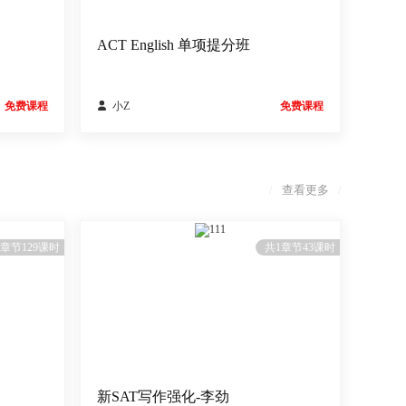
ACT English 单项提分班
免费课程

小Z
免费课程
查看更多
/
/
111
1章节129课时
共1章节43课时
新SAT写作强化-李劲