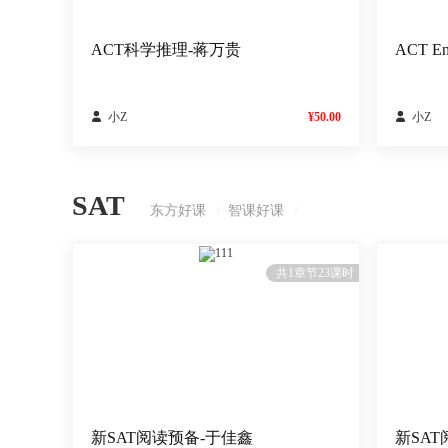
ACT科学推理-蒋万贵
ACT E

小Z
¥50.00

小Z
SAT
东方好课
智课好课
/
/
111
共1章节23课时
新SAT阅读预备-于佳鑫
新SA