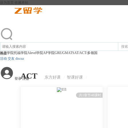
设为首页
收藏本站
搜索
雅思学院
托福学院
Alevel学院
AP学院
GRE/GMAT
SAT/ACT/多领国
热搜:
活动
交友
discuz
ACT
东方好课
智课好课
/
/
登录
注册
111
共1章节48课时