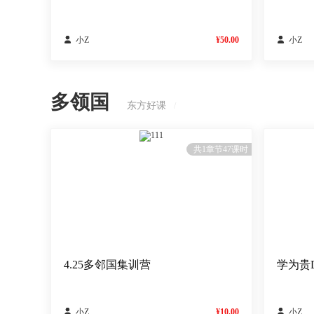

小Z
¥50.00

小Z
多领国
东方好课
/
111
共1章节47课时
4.25多邻国集训营
学为贵

小Z
¥10.00

小Z