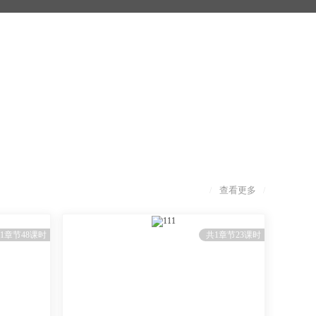
查看更多
/
/
111
1章节48课时
共1章节23课时