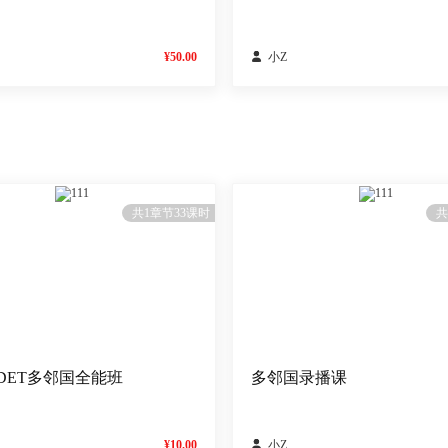
¥50.00

小Z
111
111
共1章节33课时
共
DET多邻国全能班
多邻国录播课
¥10.00

小Z