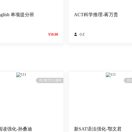
nglish 单项提分班
ACT科学推理-蒋万贵
¥50.00

小Z
111
111
共1章节51课时
共
T阅读强化-孙桑迪
新SAT语法强化-鄂文君