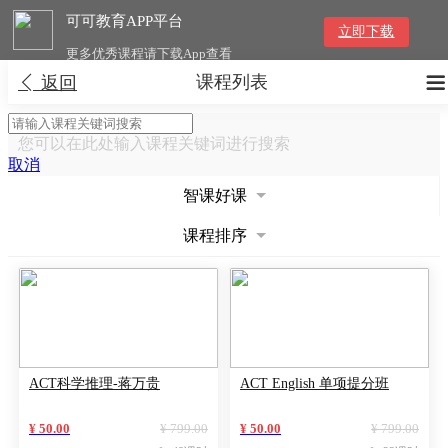
可可教育APP平台
立即下载
更多优秀课程请下载App查看
课程列表


返回
您可以在此处输入课程关键词进行搜索
取消
智课好课
课程排序
ACT科学推理-蒋万贵
ACT English 单项提分班
¥ 50.00
¥ 799.00
¥ 50.00
¥ 799.00