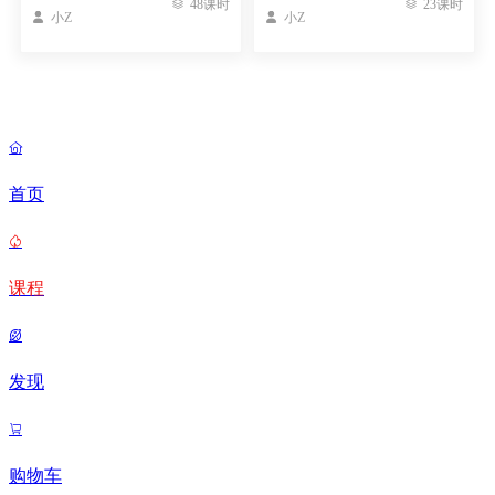

48课时

23课时

小Z

小Z

首页

课程

发现

购物车