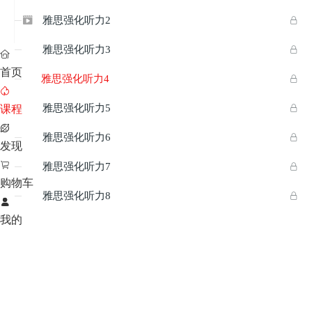
雅思强化听力2


雅思强化听力3



首页
雅思强化听力4


雅思强化听力5

课程


雅思强化听力6


发现

雅思强化听力7


购物车
雅思强化听力8



我的