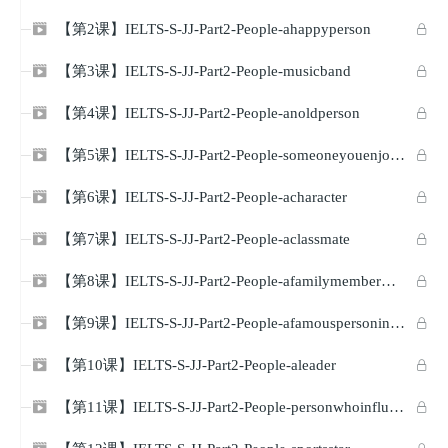
【第2课】IELTS-S-JJ-Part2-People-ahappyperson


【第3课】IELTS-S-JJ-Part2-People-musicband


【第4课】IELTS-S-JJ-Part2-People-anoldperson


【第5课】IELTS-S-JJ-Part2-People-someoneyouenjoyworkingwith


【第6课】IELTS-S-JJ-Part2-People-acharacter


【第7课】IELTS-S-JJ-Part2-People-aclassmate


【第8课】IELTS-S-JJ-Part2-People-afamilymemberwhopassedaway


【第9课】IELTS-S-JJ-Part2-People-afamouspersoninhistoryyouwouldliketomeet


【第10课】IELTS-S-JJ-Part2-People-aleader


【第11课】IELTS-S-JJ-Part2-People-personwhoinfluencedyou

