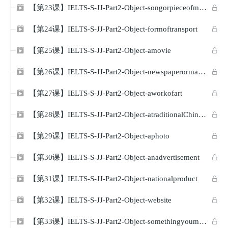
【第23课】IELTS-S-JJ-Part2-Object-songorpieceofmusic


【第24课】IELTS-S-JJ-Part2-Object-formoftransport


【第25课】IELTS-S-JJ-Part2-Object-amovie


【第26课】IELTS-S-JJ-Part2-Object-newspaperormagazine


【第27课】IELTS-S-JJ-Part2-Object-aworkofart


【第28课】IELTS-S-JJ-Part2-Object-atraditionalChineseDress


【第29课】IELTS-S-JJ-Part2-Object-aphoto


【第30课】IELTS-S-JJ-Part2-Object-anadvertisement


【第31课】IELTS-S-JJ-Part2-Object-nationalproduct


【第32课】IELTS-S-JJ-Part2-Object-website


【第33课】IELTS-S-JJ-Part2-Object-somethingyoumadebyyourself

