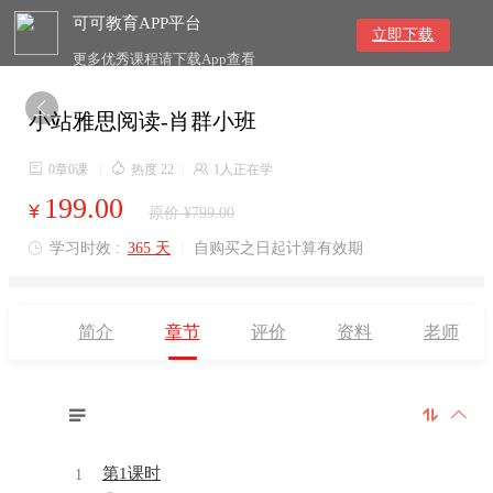
可可教育APP平台
立即下载
更多优秀课程请下载App查看

小站雅思阅读-肖群小班

0章0课
|

热度 22
|

1人正在学
199.00
¥
原价 ¥799.00
学习时效 :
365 天
|
自购买之日起计算有效期

简介
章节
评价
资料
老师



第1课时
1