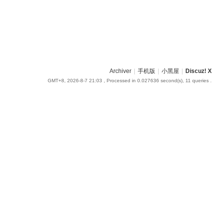
Archiver
|
手机版
|
小黑屋
|
Discuz! X
GMT+8, 2026-8-7 21:03
, Processed in 0.027636 second(s), 11 queries .