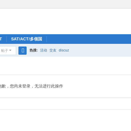
T
SAT/ACT/多领国
热搜:
活动
交友
discuz
帖子
搜
索
抱歉，您尚未登录，无法进行此操作