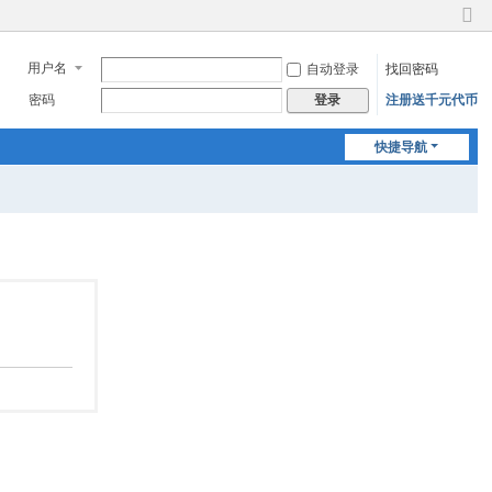
切
换
用户名
自动登录
找回密码
到
窄
密码
注册送千元代币
登录
版
快捷导航