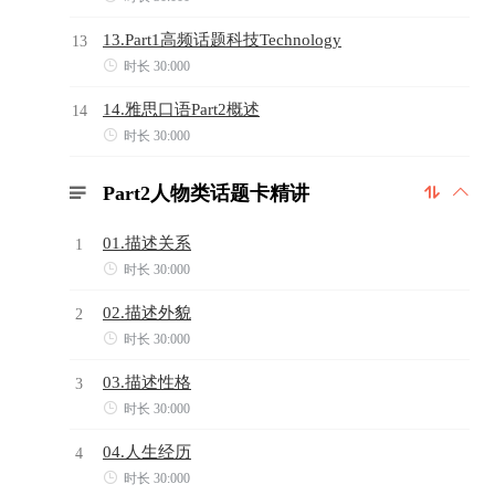
13.Part1高频话题科技Technology
13

时长 30:000
14.雅思口语Part2概述
14

时长 30:000
Part2人物类话题卡精讲



01.描述关系
1

时长 30:000
02.描述外貌
2

时长 30:000
03.描述性格
3

时长 30:000
04.人生经历
4

时长 30:000