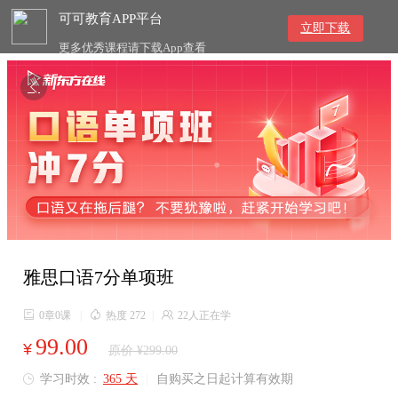
可可教育APP平台
立即下载
更多优秀课程请下载App查看

雅思口语7分单项班

0章0课
|

热度 272
|

22人正在学
99.00
¥
原价 ¥299.00
学习时效 :
365 天
|
自购买之日起计算有效期
